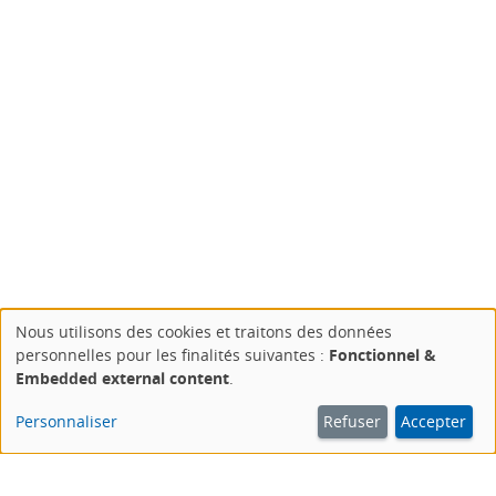
Nous utilisons des cookies et traitons des données
Use
personnelles pour les finalités suivantes :
Fonctionnel &
of
Embedded external content
.
personal
data
Personnaliser
Refuser
Accepter
and
cookies