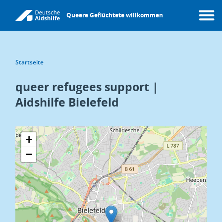
Direkt
Queere Geflüchtete willkommen
zum
Menü
Inhalt
Pfadnavigation
Startseite
queer refugees support |
Aidshilfe Bielefeld
+
−