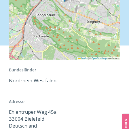
Leaflet
|
©
OpenStreetMap
contributors
Bundesländer
Nordrhein-Westfalen
Adresse
Ehlentruper Weg 45a
33604
Bielefeld
SPENDEN
Deutschland