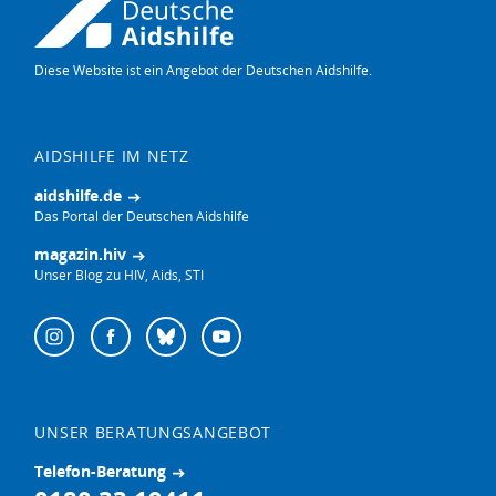
Diese Website ist ein Angebot der Deutschen Aidshilfe.
AIDSHILFE IM NETZ
aidshilfe.de
Das Portal der Deutschen Aidshilfe
magazin.hiv
Unser Blog zu HIV, Aids, STI
Follow
Instagram
Facebook
Bluesky
YouTube
us
on:
UNSER BERATUNGSANGEBOT
Telefon-Beratung