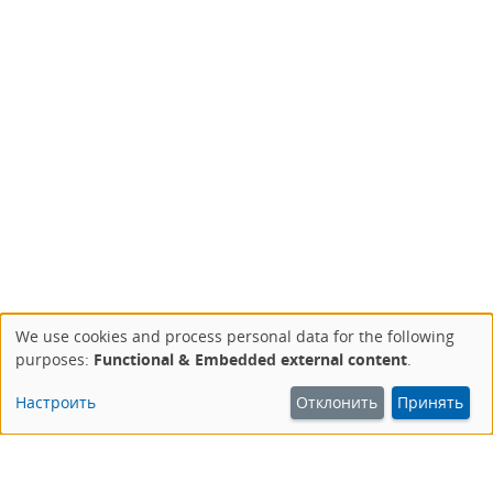
We use cookies and process personal data for the following
Use
purposes:
Functional & Embedded external content
.
of
personal
Настроить
Отклонить
Принять
data
and
cookies