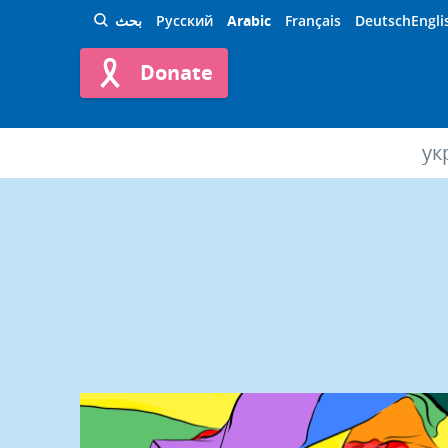
Engli
Deutsch
Français
Arabic
Русский
بحث
Donate
ук