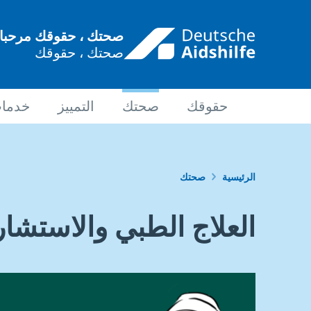
جاوز
لى
صحتك ، حقوقك مرحبا ب
لمحتوى
صحتك ، حقوقك
لرئيسي
Hauptnavigation
حقوقك
صحتك
التمييز
خدمات
مسار
الرئيسية
صحتك
التنقل
العلاج الطبي والاستشار