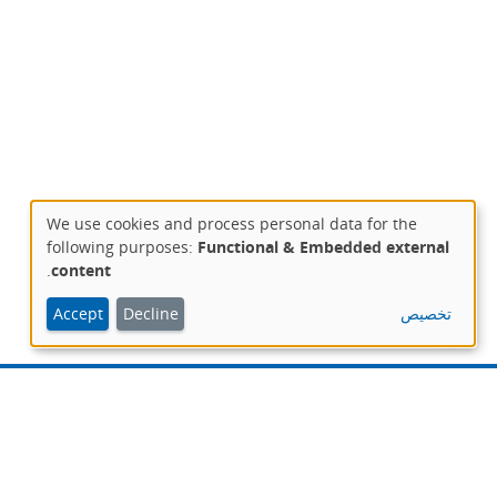
We use cookies and process personal data for the
Use
following purposes:
Functional & Embedded external
of
.
content
personal
data
تخصيص
Decline
Accept
and
cookies