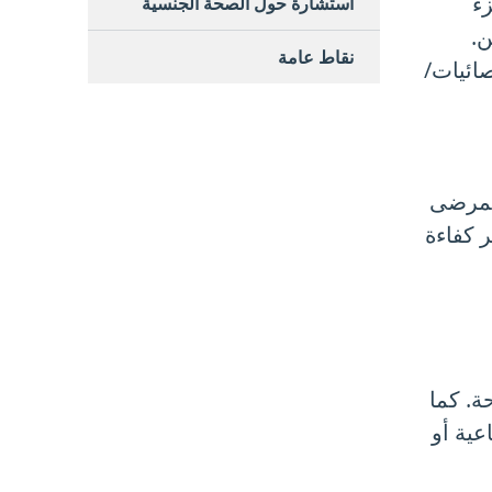
زء
استشارة حول الصحة الجنسية
ن.
نقاط عامة
صائيات/
للمرضى
ر كفاءة
ة. كما
عية أو